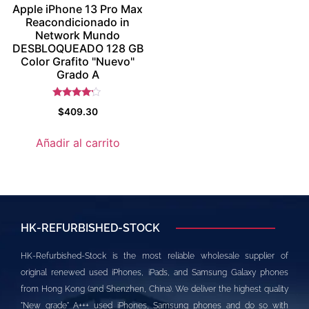
Apple iPhone 13 Pro Max
Reacondicionado in
Network Mundo
DESBLOQUEADO 128 GB
Color Grafito "Nuevo"
Grado A
Valorado
$
409.30
con
4
de 5
Añadir al carrito
HK-REFURBISHED-STOCK
HK-Refurbished-Stock is the most reliable wholesale supplier of
original renewed used iPhones, iPads, and Samsung Galaxy phones
from Hong Kong (and Shenzhen, China). We deliver the highest quality
"New grade" A+++ used iPhones, Samsung phones and do so with