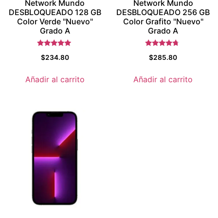
Network Mundo
Network Mundo
DESBLOQUEADO 128 GB
DESBLOQUEADO 256 GB
Color Verde "Nuevo"
Color Grafito "Nuevo"
Grado A
Grado A
Valorado con
Valorado
$
234.80
$
285.80
5.5
con
de 5
4.5
de 5
Añadir al carrito
Añadir al carrito