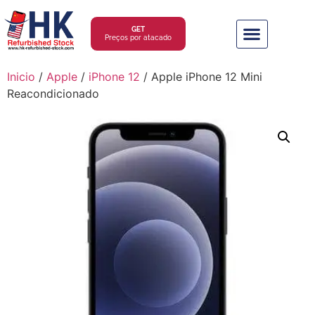
GET
Preços por atacado
Inicio
/
Apple
/
iPhone 12
/ Apple iPhone 12 Mini
Reacondicionado