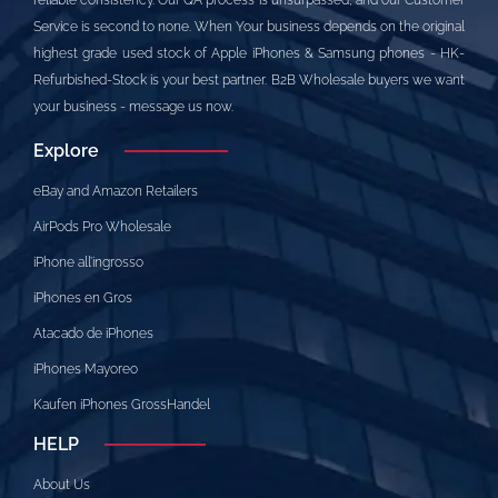
reliable consistency. Our QA process is unsurpassed, and our Customer
Service is second to none. When Your business depends on the original
highest grade used stock of Apple iPhones & Samsung phones - HK-
Refurbished-Stock is your best partner. B2B Wholesale buyers we want
your business - message us now.
Explore
eBay and Amazon Retailers
AirPods Pro Wholesale
iPhone all’ingrosso
iPhones en Gros
Atacado de iPhones
iPhones Mayoreo
Kaufen iPhones GrossHandel
HELP
About Us