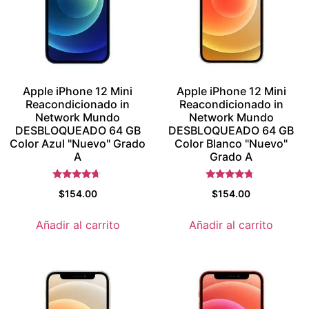
Apple iPhone 12 Mini
Apple iPhone 12 Mini
Reacondicionado in
Reacondicionado in
Network Mundo
Network Mundo
DESBLOQUEADO 64 GB
DESBLOQUEADO 64 GB
Color Azul "Nuevo" Grado
Color Blanco "Nuevo"
A
Grado A
Valorado
Valorado
$
154.00
$
154.00
con
con
4.5
4.5
de 5
de 5
Añadir al carrito
Añadir al carrito