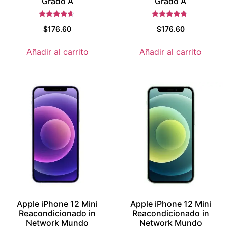
Grado A
Grado A
Valorado
Valorado
$
176.60
$
176.60
con
con
4.5
4.5
de 5
de 5
Añadir al carrito
Añadir al carrito
Apple iPhone 12 Mini
Apple iPhone 12 Mini
Reacondicionado in
Reacondicionado in
Network Mundo
Network Mundo