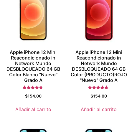
Apple iPhone 12 Mini
Apple iPhone 12 Mini
Reacondicionado in
Reacondicionado in
Network Mundo
Network Mundo
DESBLOQUEADO 64 GB
DESBLOQUEADO 64 GB
Color Blanco "Nuevo"
Color (PRODUCTO)ROJO
Grado A
"Nuevo" Grado A
Valorado
Valorado
$
154.00
$
154.00
con
con
4.5
4.5
de 5
de 5
Añadir al carrito
Añadir al carrito