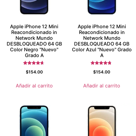
Apple iPhone 12 Mini
Apple iPhone 12 Mini
Reacondicionado in
Reacondicionado in
Network Mundo
Network Mundo
DESBLOQUEADO 64 GB
DESBLOQUEADO 64 GB
Color Negro "Nuevo"
Color Azul "Nuevo" Grado
Grado A
A
Valorado
Valorado
$
154.00
$
154.00
con
con
4.5
4.5
de 5
de 5
Añadir al carrito
Añadir al carrito