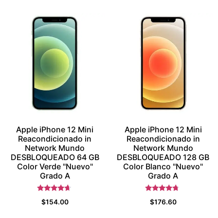
Apple iPhone 12 Mini
Apple iPhone 12 Mini
Reacondicionado in
Reacondicionado in
Network Mundo
Network Mundo
DESBLOQUEADO 64 GB
DESBLOQUEADO 128 GB
Color Verde "Nuevo"
Color Blanco "Nuevo"
Grado A
Grado A
Valorado
Valorado
$
154.00
$
176.60
con
con
4.5
4.5
de 5
de 5