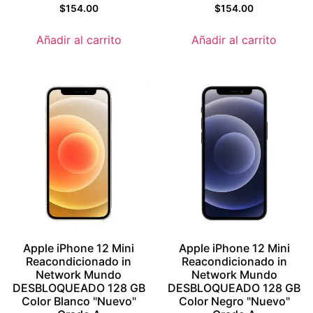
Valorado
Valorado
$
154.00
$
154.00
con
con
4.5
4.5
de 5
de 5
Añadir al carrito
Añadir al carrito
Apple iPhone 12 Mini
Apple iPhone 12 Mini
Reacondicionado in
Reacondicionado in
Network Mundo
Network Mundo
DESBLOQUEADO 128 GB
DESBLOQUEADO 128 GB
Color Blanco "Nuevo"
Color Negro "Nuevo"