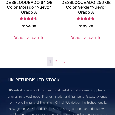
DESBLOQUEADO 64 GB
DESBLOQUEADO 256 GB
Color Morado "Nuevo"
Color Verde "Nuevo"
Grado A
Grado A
Valorado
Valorado
$
154.00
$
199.20
con
con
4.5
4.5
de 5
de 5
Añadir al carrito
Añadir al carrito
1
2
→
HK-REFURBISHED-STOCK
HK-Refurbished-Stock is the most reliable wholesale supplier of
original renewed used iPhones, iPads, and Samsung Galaxy phones
from Hong Kong (and Shenzhen, China). We deliver the highest quality
"New grade" A+++ used iPhones, Samsung phones and do so with