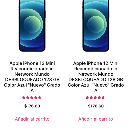
Apple iPhone 12 Mini
Apple iPhone 12 Mini
Reacondicionado in
Reacondicionado in
Network Mundo
Network Mundo
DESBLOQUEADO 128 GB
DESBLOQUEADO 128 GB
Color Azul "Nuevo" Grado
Color Azul "Nuevo" Grado
A
A
Valorado
Valorado
$
176.60
$
176.60
con
con
4.5
4.5
de 5
de 5
Añadir al carrito
Añadir al carrito