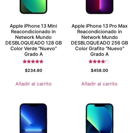
Apple iPhone 13 Mini
Apple iPhone 13 Pro Max
Reacondicionado in
Reacondicionado in
Network Mundo
Network Mundo
DESBLOQUEADO 128 GB
DESBLOQUEADO 256 GB
Color Verde "Nuevo"
Color Grafito "Nuevo"
Grado A
Grado A
Valorado con
Valorado
$
234.80
$
458.00
5.5
con
de 5
4
de 5
Añadir al carrito
Añadir al carrito