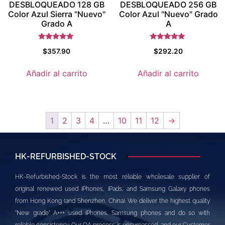
DESBLOQUEADO 128 GB
DESBLOQUEADO 256 GB
Color Azul Sierra "Nuevo"
Color Azul "Nuevo" Grado
Grado A
A
Valorado
Valorado con
$
357.90
$
292.20
con
5.5
5
de 5
de 5
Añadir al carrito
Añadir al carrito
1
2
3
4
…
10
11
12
→
HK-REFURBISHED-STOCK
HK-Refurbished-Stock is the most reliable wholesale supplier of
original renewed used iPhones, iPads, and Samsung Galaxy phones
from Hong Kong (and Shenzhen, China). We deliver the highest quality
"New grade" A+++ used iPhones, Samsung phones and do so with