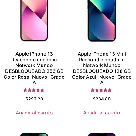
Apple iPhone 13
Apple iPhone 13 Mini
Reacondicionado in
Reacondicionado in
Network Mundo
Network Mundo
DESBLOQUEADO 256 GB
DESBLOQUEADO 128 GB
Color Rosa "Nuevo" Grado
Color Azul "Nuevo" Grado
A
A
Valorado con
Valorado con
$
292.20
$
234.80
5.5
5.5
de 5
de 5
Añadir al carrito
Añadir al carrito