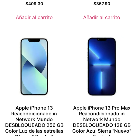
Valorado
Valorado
$
409.30
$
357.90
con
con
4
5
de 5
de 5
Añadir al carrito
Añadir al carrito
Apple iPhone 13
Apple iPhone 13 Pro Max
Reacondicionado in
Reacondicionado in
Network Mundo
Network Mundo
DESBLOQUEADO 256 GB
DESBLOQUEADO 128 GB
Color Luz de las estrellas
Color Azul Sierra "Nuevo"