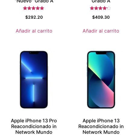
"Nuevo" Grado A
Grado A
Valorado con
Valorado
$
292.20
$
409.30
5.5
con
de 5
4
de 5
Añadir al carrito
Añadir al carrito
Apple iPhone 13 Pro
Apple iPhone 13
Reacondicionado in
Reacondicionado in
Network Mundo
Network Mundo