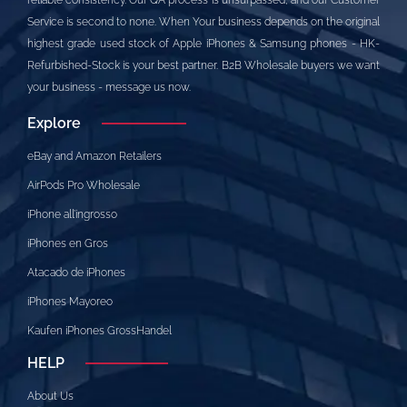
reliable consistency. Our QA process is unsurpassed, and our Customer
Service is second to none. When Your business depends on the original
highest grade used stock of Apple iPhones & Samsung phones - HK-
Refurbished-Stock is your best partner. B2B Wholesale buyers we want
your business - message us now.
Explore
eBay and Amazon Retailers
AirPods Pro Wholesale
iPhone all’ingrosso
iPhones en Gros
Atacado de iPhones
iPhones Mayoreo
Kaufen iPhones GrossHandel
HELP
About Us