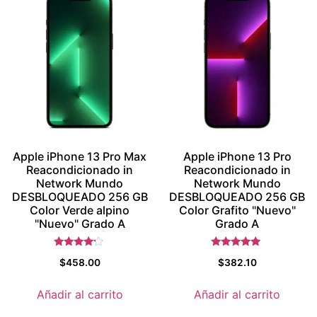
Apple iPhone 13 Pro Max
Apple iPhone 13 Pro
Reacondicionado in
Reacondicionado in
Network Mundo
Network Mundo
DESBLOQUEADO 256 GB
DESBLOQUEADO 256 GB
Color Verde alpino
Color Grafito "Nuevo"
"Nuevo" Grado A
Grado A
Valorado
Valorado
$
458.00
$
382.10
con
con
4
5
de 5
de 5
Añadir al carrito
Añadir al carrito