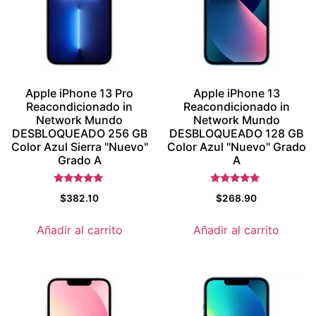
Apple iPhone 13 Pro
Apple iPhone 13
Reacondicionado in
Reacondicionado in
Network Mundo
Network Mundo
DESBLOQUEADO 256 GB
DESBLOQUEADO 128 GB
Color Azul Sierra "Nuevo"
Color Azul "Nuevo" Grado
Grado A
A
Valorado
Valorado con
$
382.10
$
268.90
con
5.5
5
de 5
de 5
Añadir al carrito
Añadir al carrito