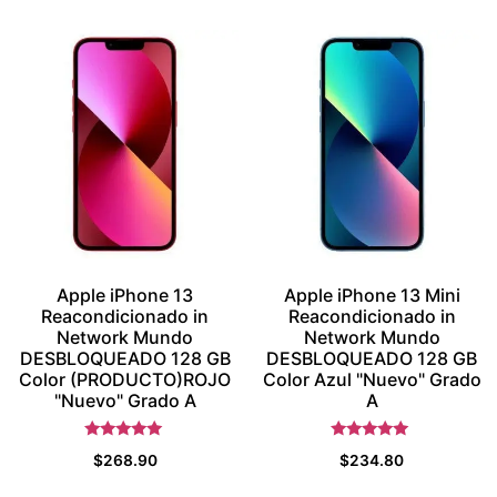
Apple iPhone 13
Apple iPhone 13 Mini
Reacondicionado in
Reacondicionado in
Network Mundo
Network Mundo
DESBLOQUEADO 128 GB
DESBLOQUEADO 128 GB
Color (PRODUCTO)ROJO
Color Azul "Nuevo" Grado
"Nuevo" Grado A
A
Valorado con
Valorado con
$
268.90
$
234.80
5.5
5.5
de 5
de 5