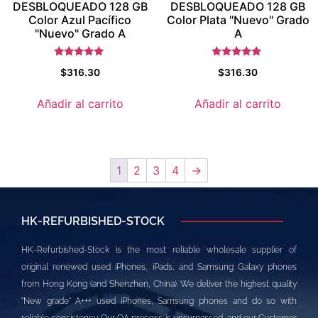
DESBLOQUEADO 128 GB
DESBLOQUEADO 128 GB
Color Azul Pacífico
Color Plata "Nuevo" Grado
"Nuevo" Grado A
A
Valorado con
Valorado con
$
316.30
$
316.30
5.5
5.5
de 5
de 5
Añadir al carrito
Añadir al carrito
1
2
3
4
→
HK-REFURBISHED-STOCK
HK-Refurbished-Stock is the most reliable wholesale supplier of
original renewed used iPhones, iPads, and Samsung Galaxy phones
from Hong Kong (and Shenzhen, China). We deliver the highest quality
"New grade" A+++ used iPhones, Samsung phones and do so with