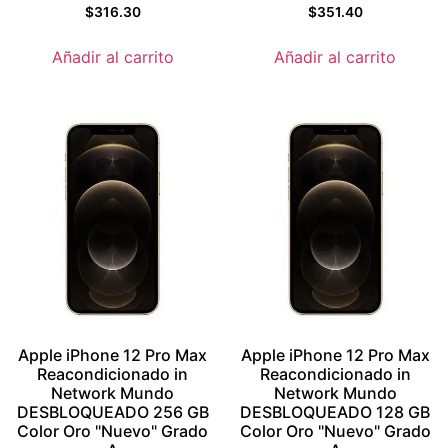
Valorado con
Valorado con
$
316.30
$
351.40
5.5
5.5
de 5
de 5
Añadir al carrito
Añadir al carrito
Apple iPhone 12 Pro Max
Apple iPhone 12 Pro Max
Reacondicionado in
Reacondicionado in
Network Mundo
Network Mundo
DESBLOQUEADO 256 GB
DESBLOQUEADO 128 GB
Color Oro "Nuevo" Grado
Color Oro "Nuevo" Grado