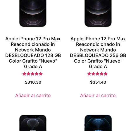
Apple iPhone 12 Pro Max
Apple iPhone 12 Pro Max
Reacondicionado in
Reacondicionado in
Network Mundo
Network Mundo
DESBLOQUEADO 128 GB
DESBLOQUEADO 256 GB
Color Grafito "Nuevo"
Color Grafito "Nuevo"
Grado A
Grado A
Valorado con
Valorado con
$
316.30
$
351.40
5.5
5.5
de 5
de 5
Añadir al carrito
Añadir al carrito