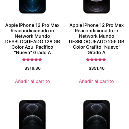
Apple iPhone 12 Pro Max
Apple iPhone 12 Pro Max
Reacondicionado in
Reacondicionado in
Network Mundo
Network Mundo
DESBLOQUEADO 128 GB
DESBLOQUEADO 256 GB
Color Azul Pacífico
Color Grafito "Nuevo"
"Nuevo" Grado A
Grado A
Valorado con
Valorado con
$
316.30
$
351.40
5.5
5.5
de 5
de 5
Añadir al carrito
Añadir al carrito