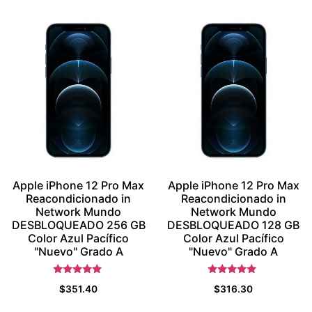
Apple iPhone 12 Pro Max
Apple iPhone 12 Pro Max
Reacondicionado in
Reacondicionado in
Network Mundo
Network Mundo
DESBLOQUEADO 256 GB
DESBLOQUEADO 128 GB
Color Azul Pacífico
Color Azul Pacífico
"Nuevo" Grado A
"Nuevo" Grado A
Valorado con
Valorado con
$
351.40
$
316.30
5.5
5.5
de 5
de 5