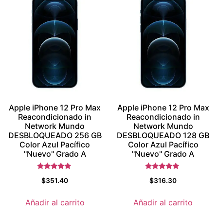
Apple iPhone 12 Pro Max
Apple iPhone 12 Pro Max
Reacondicionado in
Reacondicionado in
Network Mundo
Network Mundo
DESBLOQUEADO 256 GB
DESBLOQUEADO 128 GB
Color Azul Pacífico
Color Azul Pacífico
"Nuevo" Grado A
"Nuevo" Grado A
Valorado con
Valorado con
$
351.40
$
316.30
5.5
5.5
de 5
de 5
Añadir al carrito
Añadir al carrito