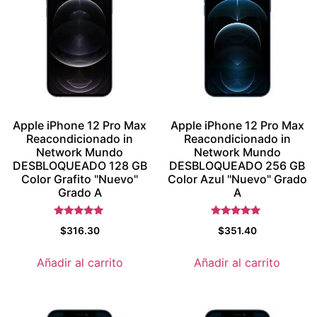
Apple iPhone 12 Pro Max
Apple iPhone 12 Pro Max
Reacondicionado in
Reacondicionado in
Network Mundo
Network Mundo
DESBLOQUEADO 128 GB
DESBLOQUEADO 256 GB
Color Grafito "Nuevo"
Color Azul "Nuevo" Grado
Grado A
A
Valorado con
Valorado con
$
316.30
$
351.40
5.5
5.5
de 5
de 5
Añadir al carrito
Añadir al carrito