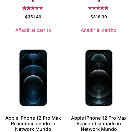
A
A
Valorado con
Valorado con
$
351.40
$
316.30
5.5
5.5
de 5
de 5
Añadir al carrito
Añadir al carrito
Apple iPhone 12 Pro Max
Apple iPhone 12 Pro Max
Reacondicionado in
Reacondicionado in
Network Mundo
Network Mundo