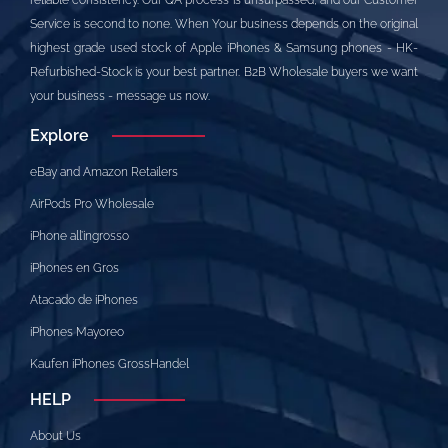
reliable consistency. Our QA process is unsurpassed, and our Customer
Service is second to none. When Your business depends on the original
highest grade used stock of Apple iPhones & Samsung phones - HK-
Refurbished-Stock is your best partner. B2B Wholesale buyers we want
your business - message us now.
Explore
eBay and Amazon Retailers
AirPods Pro Wholesale
iPhone all’ingrosso
iPhones en Gros
Atacado de iPhones
iPhones Mayoreo
Kaufen iPhones GrossHandel
HELP
About Us