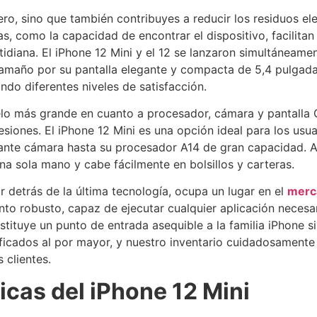
inero, sino que también contribuyes a reducir los residuos e
, como la capacidad de encontrar el dispositivo, facilitan 
idiana. El iPhone 12 Mini y el 12 se lanzaron simultáneame
maño por su pantalla elegante y compacta de 5,4 pulgadas. 
ando diferentes niveles de satisfacción.
delo más grande en cuanto a procesador, cámara y pantalla
esiones. El iPhone 12 Mini es una opción ideal para los usu
nte cámara hasta su procesador A14 de gran capacidad. Aun
una sola mano y cabe fácilmente en bolsillos y carteras.
 detrás de la última tecnología, ocupa un lugar en el
merc
o robusto, capaz de ejecutar cualquier aplicación necesari
stituye un punto de entrada asequible a la familia iPhone s
ficados al por mayor, y nuestro inventario cuidadosamente
 clientes.
icas del iPhone 12 Mini