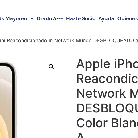
ds Mayoreo
Grado A+++
Hazte Socio
Ayuda
Quiénes
Mini Reacondicionado in Network Mundo DESBLOQUEADO an
Apple iPho
Reacondic
Network 
DESBLOQ
Color Bla
A