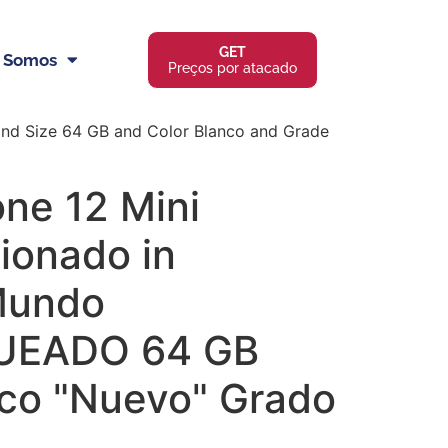
GET
 Somos
Preços por atacado
d Size 64 GB and Color Blanco and Grade
ne 12 Mini
ionado in
Mundo
UEADO 64 GB
nco "Nuevo" Grado